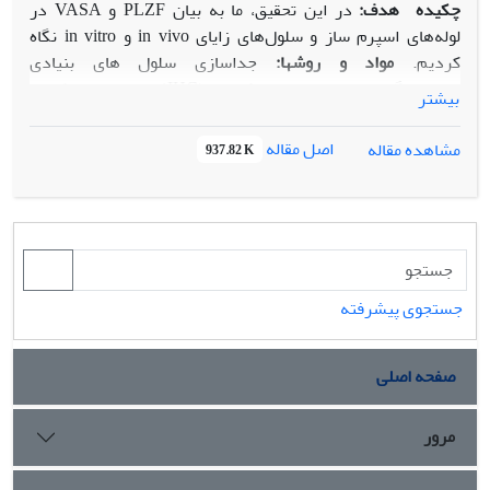
چکیده
هدف:
در این تحقیق، ما به بیان PLZF و VASA در
لوله‌های اسپرم ساز و سلول‌های زایای in vivo و in vitro نگاه
کردیم.
مواد و روش
ها:
جداسازی سلول های بنیادی
اسپرماتوگونیال، ایمونوهیستوشیمی (IHC)، ایمونوسیتوشیمی
بیشتر
(ICC) و واکنش زنجیره ای پلیمراز رونوشت معکوس Fluidigm
(RT-PCR) برای تجزیه و تحلیل بیان PLZF و VASA در بافت
اصل مقاله
مشاهده مقاله
937.82 K
بیضه موش استفاده شد.
نتایج:
در این مطالعه تجربی، در حالی‫که
سلول‌های اسپرماتوگونیال تمایز نیافته به شدت PLZF را بیان
می‌کنند، سایر سلول‌های زاینده واقع در لوله لوله اسپرم ساز برای
این نشانگر منفی بودند. از سوی دیگر، سلول‌های زایا نزدیک
غشای پایه لوله‫های اسپرم ساز بیان VASA را نشان دادند در
حالی‫که سلول‌های زایای تمایز نیافته واقع در غشای پایه منفی
جستجوی پیشرفته
بودند. تجزیه و تحلیل ICC بیانگر بیان بالاتر PLZF در سلول‫های
تمایز نیافته جدا شده در مقایسه با سلول‫های زایای تمایز یافته بود.
صفحه اصلی
نتایج RT-PCR بلادرنگ Fluidigm بیان معنی‌داری (05/0<p)
VASA را در سلول‌های بنیادی اسپرماتوگونیال در مقایسه با
سلول‌های تمایز یافته نشان داد و همچنین بیان PLZF را در
مرور
اسپرماتوگونی تمایز نیافته نشان داد.
نتیجه‌گیری:
این نتایج به
وضوح نقش PLZF را به‌عنوان یک نشانگر اختصاصی برای