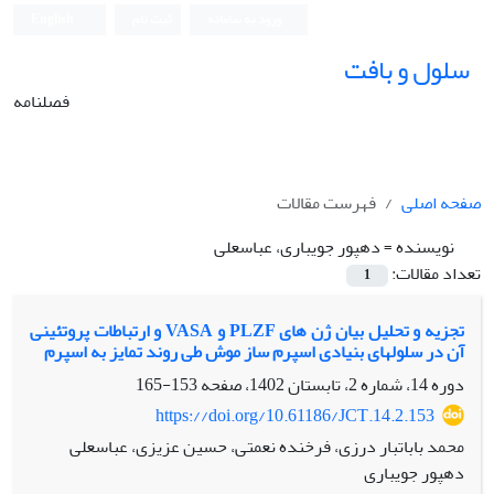
ورود به سامانه
ثبت نام
English
سلول و بافت
فصلنامه
صفحه اصلی
فهرست مقالات
نویسنده =
دهپور جویباری، عباسعلی
تعداد مقالات:
1
تجزیه و تحلیل بیان ژن های PLZF و VASA و ارتباطات پروتئینی
آن در سلول‫های بنیادی اسپرم ساز موش طی روند تمایز به اسپرم‬‬‬‬‬‬‬
دوره 14، شماره 2، تابستان 1402، صفحه
153-165
https://doi.org/10.61186/JCT.14.2.153
محمد باباتبار درزی، فرخنده نعمتی، حسین عزیزی، عباسعلی
دهپور جویباری