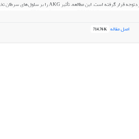
ت. این مطالعه، تأثیر AKG را بر سلول‌های سرطان تخمدان در شرایط آزمایشگاهی بررسی می‌کند.
به‌منظور بررسی زیستایی سلول­ها از تکنیک MTT استفاد
بر اساس نتا
اصل مقاله
714.76 K
ا در گروه تحت درمان با غلظت ۲۰۰ میکرومولار نشان داد (
p<0.05
). 
ه کندشدن رشد سلول‌ها است (
p<0.05
). بررسی منحنی رشد نشان‌دهنده
جه‌گیری
: نتایج ما نشان داد که AKG اثرات مهاری بر
 درمان‌های موجود برجسته کرد. تحقیقات بیش‌تر برای بررسی کامل‌تر تاثیر درمانی AKG در سرطان ت