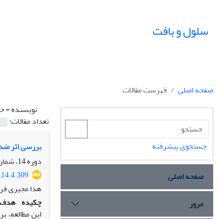
سلول و بافت
صفحه اصلی
فهرست مقالات
نویسنده =
حس
تعداد مقالات:
جستجوی پیشرفته
بررسی اثر ضد التهابی آستاگزانت‫
دوره 14، شماره 4، زمستان 1402، صفحه
.14.4.309
صفحه اصلی
هدا مجیری فر
چکیده
هدف
مرور
این مطالعه، بررسی نقش TLR4 و سایتوکاین‫های التهابی IL-1, IL-6, TNFα د‫