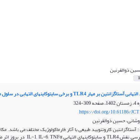
ین ذوالقرنین
1
ین بر مهار TLR4 و برخی سایتوکاینهای التهابی در سلول ماکروفاژی
309-324
https://doi.org/10.61186/JCT
وشانی، حسین ذوالقرنین
: آستاگزانتین کاروتنویید طبیعی با آثار فارماکولوژیک مختلف می باشد.
ر بروز اثر ضد التهابی آستاگزانتین در ماکروفاژها میباشد.