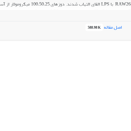
نتایج
اصل مقاله
588.98 K
که در مسیر سیگنالیگ آن قرار دارند، می‫شود. با توجه به اثر ضد 