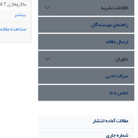
اطلاعات نشریه
بیشتر
از آزمون‫های آماری و تست ANOVA یک طرفه برای آنالیز داده‫ها استفاده شد.
راهنمای نویسندگان
مشاهده مقاله
القا شده با LPS افزایش یافته بود (p<0.05) که دوزهای50 و 100 میکرومولار آستاگزانتین باعث کاهش معنی‫دار سطح سایتوکاین‫ها شد.
نتیجه گیری :
ارسال مقاله
درمان بیماری‫های التهابی مزمن می‫باشد.
داوران
سرقت ادبی
تماس با ما
مقالات آماده انتشار
شماره جاری