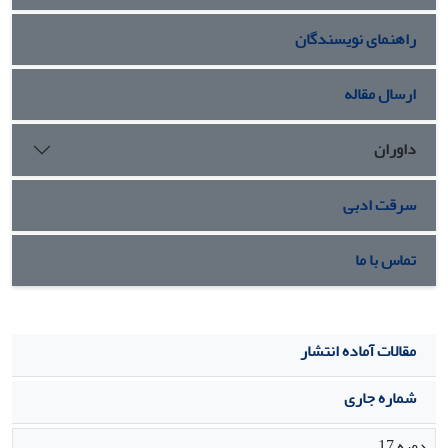
2,4-D با غلظت 1 میلی‌گرم در لیتر با میانگین 333/33 درصد
راهنمای نویسندگان
مشاهده شد.
نتیجه‌گیری:
به‌طور کلی استفاده از تنظیم‌کننده رشد
BAPو 2,4-D در محیط کشت MSباعث القای کالوس در کشت
بساک هر دو رقم خیار شد.
ارسال مقاله
داوران
سرقت ادبی
تماس با ما
مقالات آماده انتشار
شماره جاری
دوره 17