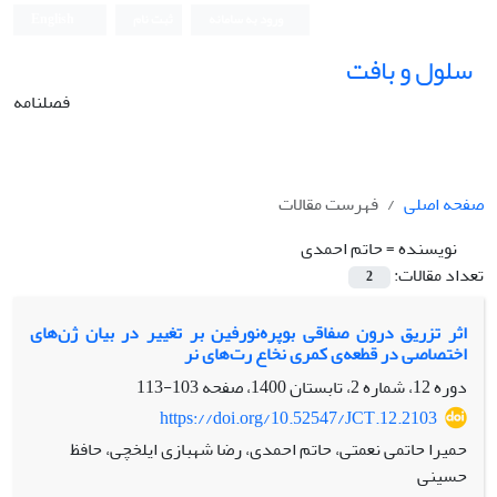
ورود به سامانه
ثبت نام
English
سلول و بافت
فصلنامه
صفحه اصلی
فهرست مقالات
نویسنده =
حاتم احمدی
تعداد مقالات:
2
اثر تزریق درون صفاقی بوپره‌نورفین بر تغییر در بیان ژن‌های
اختصاصی در قطعه‌ی کمری نخاع رت‌های نر
دوره 12، شماره 2، تابستان 1400، صفحه
103-113
https://doi.org/10.52547/JCT.12.2103
حمیرا حاتمی نعمتی، حاتم احمدی، رضا شهبازی ایلخچی، حافظ
حسینی