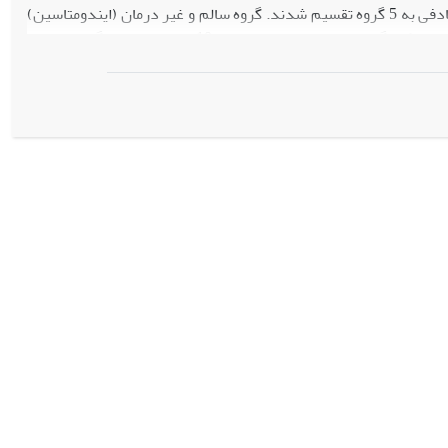
بر کیلوگرم حل شده در کربوکسی متیل سلولز 1 درصد) انجام شد. حیوانات به‏صورت تصادفی به 5 گروه تقسیم شدند. گروه‏ سالم و غیر درمان (ایندومتاسین)
فقط نرمال سالین دریافت کردند. گروه‏های تحت درمان غلظت‏های مختلف 500 و 750 میلی‏گرم بر کیلوگرم پودر ریزوم زردچوبه در 10 میلی‏لیتر روغن گاوی به‏مدت
ای مطالعات هیستولوژیکی برداشته شد. تعداد و وسعت زخم‏های معده
م، تعداد سلول‏های التهابی و تراکم مویرگ‏های خونی و افزایش ضخامت
‏های تجربی معده را تسریع می‏بخشد.