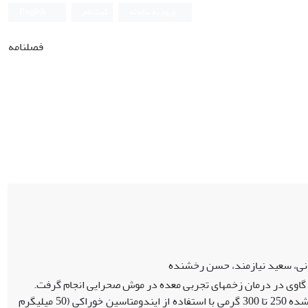
ورود به سامانه
ثبت نام
English
فصلنامه
ی، سعید نیازمند، حسن رخشنده
اوی در درمان زخم‏های تجربی معده در موش‏ صحرایی انجام گرفت.
مواد و روش‏ها: ایجاد زخم معده در موش‏های صحرایی نر تحت 48 ساعت گرسنگی نگه‏داری شده 250 تا 300 گرمی با استفاده از ایندومتاسین خوراکی (50 میلی‏گرم