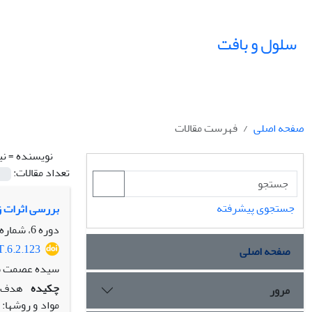
سلول و بافت
صفحه اصلی
فهرست مقالات
نویسنده =
نی
تعداد مقالات:
جستجوی پیشرفته
بررسی اثرات ز
دوره 6، شماره 2، تابستان 1394، صفحه
T.6.2.123
صفحه اصلی
سیده عصمت سع
چکیده
هدف: 
مرور