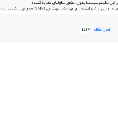
ابتدا جنین­های 2 و 4سلولی از او
شتق شده بهروش ایمونوسیتوشیمی و PCR بررسی شد.
ثابت شد که حجم 1 میکرولیتر بهتر از 5 میکرولیتر عمل 
اصل مقاله
1.23 M
 تغذیه کننده، در مورد انسان موضوع بسیار پراهمیت و پر چالشی می­باشد.