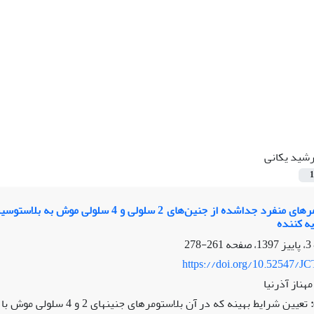
شید یکانی
1
تکوین بلاستومرهای منفرد جداشده از جنین
ه کننده
261-278
https://doi.org/10.52547/JC
هناز آذرنیا
تعیین شرایط بهینه که در آ