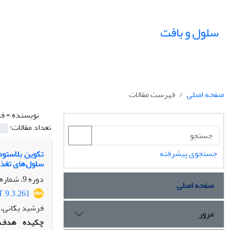
سلول و بافت
صفحه اصلی
فهرست مقالات
نویسنده =
فر
تعداد مقالات:
جستجوی پیشرفته
سلول‌های تغذی
دوره 9، شماره 3، پاییز 1397، صفحه
صفحه اصلی
T.9.3.261
فرشید یکانی، م
مرور
چکیده
هدف: