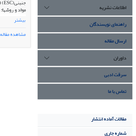
جنینی(ESC) از این بلاستوسیست­ها بدون حضور سلول­های تغذیه کننده.
اطلاعات نشریه
مواد و روش­ها:
بیشتر
راهنمای نویسندگان
تبدیل شوند. بیان نشان‫گرهای اختصاصی برای بلاستوسیست­ها و سلول­های ES م‫
نتایج:
مشاهده مقاله
ارسال مقاله
داوران
نشان دادند.
نتیجه­گیری:
سرقت ادبی
بدون سلول­های
تماس با ما
مقالات آماده انتشار
شماره جاری