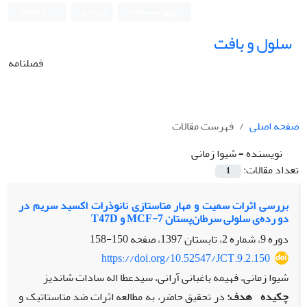
ورود به سامانه
ثبت نام
English
سلول و بافت
فصلنامه
صفحه اصلی
فهرست مقالات
نویسنده =
شیوا زمانی
تعداد مقالات:
1
بررسی اثرات سمیت و مهار متاستازی نانوذرات‌ اکسید سریم در
دو رده‌ی ‌سلولی سرطان‌پستان MCF-7 و T47D
دوره 9، شماره 2، تابستان 1397، صفحه
150-158
https://doi.org/10.52547/JCT.9.2.150
شیوا زمانی، فهیمه باغبانی آرانی، سیدعطا اله سادات شاندیز
چکیده
هدف:
در تحقیق حاضر، به مطالعه اثرات ضد متاستاتیک و