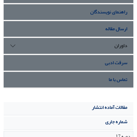
پروتئینی (فیبروئین ابریشم) و پلی ساکاریدی (کیتوزان) آن و هم
راهنمای نویسندگان
به لحاظ قطر نانوالیاف که نزدیک به قطر پروتئین‫های ماتریکس خارج
سلولی بافت است.
ارسال مقاله
داوران
سرقت ادبی
تماس با ما
مقالات آماده انتشار
شماره جاری
دوره 17