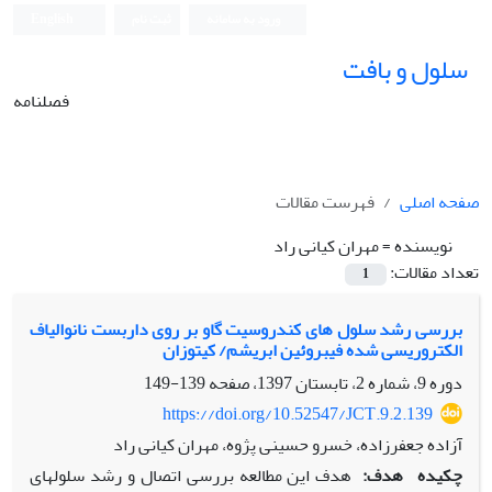
ورود به سامانه
ثبت نام
English
سلول و بافت
فصلنامه
صفحه اصلی
فهرست مقالات
نویسنده =
مهران کیانی راد
تعداد مقالات:
1
بررسی رشد سلول های کندروسیت گاو بر روی داربست نانوالیاف
الکتروریسی شده فیبروئین ابریشم/ کیتوزان
دوره 9، شماره 2، تابستان 1397، صفحه
139-149
https://doi.org/10.52547/JCT.9.2.139
آزاده جعفرزاده، خسرو حسینی پژوه، مهران کیانی راد
چکیده
هدف:
هدف این مطالعه بررسی اتصال و رشد سلول‫های