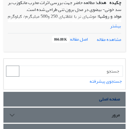
چکیده
هدف:
مطالعه حاضر جهت بررسی اثرات مخرب مانکوزب بر
سد خونی- بیضوی در مدل برون تنی طراحی شده است.
مواد و روش
ها:
موش‫های نر با غلظت‫های 250 و500 میلی‫گرم/ کیلوگرم
(وزنی/وزنی) مانکوزب برای 40 روز متوالی به‫صورت خوراکی تیمار
بیشتر
شدند. نفوذپذیری سد خونی- بیضوی با استفاده از رنگ ایوانس
بلو ارزیابی شد. بیان نسبی mRNA برخی از ژن‫های سد خونی-
اصل مقاله
مشاهده مقاله
866.88 K
بیضوی از جمله N- کادهرین، کلائودین- 11 و زونولا آکلودنس با
روش Real time-PCRدر گروه‫های مختلف تعیین شد.
نتایج:
غلظت رنگ ایوانس بلو در لومن لوله‫های منی‫ساز حیواناتی که
مانکوزب دریافت کرده بودند افزایش یافته بود. همچنین میزان
بیانmRNA ژن‫های N- کادهرین، کلائودین- 11 و زونولا آکلودنس
بویژه در گروه با غلظت 500 میلی‫گرم/ کیلوگرم مانکوزب در مقایسه
جستجوی پیشرفته
با گروه شاهد به‫طور معنی‫داری کاهش یافت.
نتیجه
گیری
: بر اساس نتایج حاصل از مطالعه حاضر می‫توان نتیجه
صفحه اصلی
گرفت که مانکوزب با تغییر در بیان ژن‫های درگیر در تمامیت سد
خونی- بیضوی، نفوذ پذیری آن را افزایش داده و باعث اختلال در
عملکرد بیضه می‫شود.
مرور