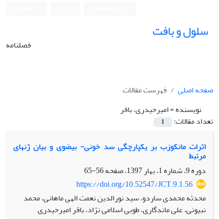
ورود به سامانه
ثبت نام
English
سلول و بافت
فصلنامه
صفحه اصلی
فهرست مقالات
نویسنده =
امیرحیدری، باقر
تعداد مقالات:
1
اثرات مانکوزب بر یکپارچگی سد خونی- بیضوی و بیان ژن‫های
مرتبط ‬
دوره 9، شماره 1، بهار 1397، صفحه
56-65
https://doi.org/10.52547/JCT.9.1.56
محدثه محمدی ساردو، سید نورالدین نعمت الهی ماهانی، محمد
نبیونی، علی ماندگاری، طوبی اسلامی نژاد، باقر امیرحیدری