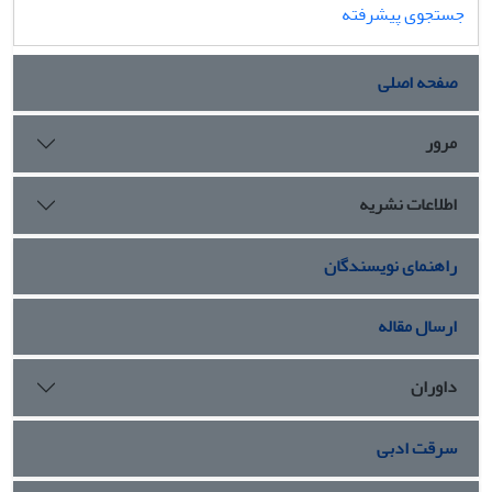
کروماتین می‌شد. نتایج بررسی Real Time- PCR نشان داد بیان
جستجوی پیشرفته
ژن Bax در غلظت 3 میلی‌مول از منتول و بیان ژن Bcl
در غلظت 2
2
میلی‌مول از منتول نسبت به کنترل افزایش می­
صفحه اصلی
یابد.
نتیجه ‏گیری:
یافته­ها نشان داد منتول سبب القای آپوپتوزیس در
سلول­های سرطانی کولون CT-26 می‌شد. بنابراین استفاده از این
مرور
مونوترپن می­تواند به‌عنوان یک استراتژی امیدوار کننده در
مطالعات کلینیکی سرطان کولون مورد توجه قرار گیرد.
اطلاعات نشریه
راهنمای نویسندگان
ارسال مقاله
داوران
سرقت ادبی