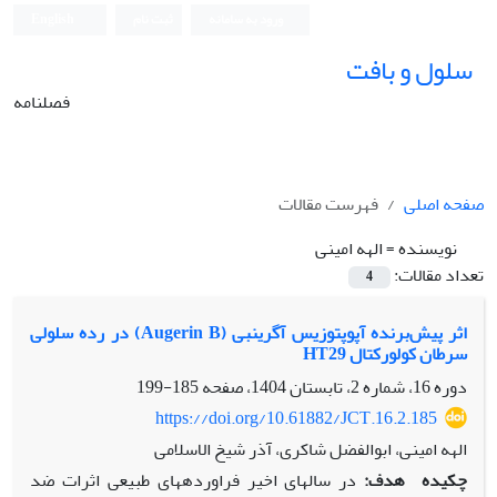
ورود به سامانه
ثبت نام
English
سلول و بافت
فصلنامه
صفحه اصلی
فهرست مقالات
نویسنده =
الهه امینی
تعداد مقالات:
4
اثر پیش‌برنده آپوپتوزیس آگرین‫بی (Augerin B) در رده سلولی
سرطان کولورکتال HT29‬‬‬‬‬‬‬
دوره 16، شماره 2، تابستان 1404، صفحه
185-199
https://doi.org/10.61882/JCT.16.2.185
الهه امینی، ابوالفضل شاکری، آذر شیخ الاسلامی
چکیده
هدف:
در سال­های اخیر فراورده­های طبیعی اثرات ضد