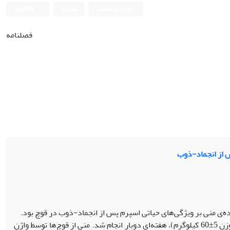
ورود به سامانه
ثبت نام
English
فصلنامه
س از انجماد-ذوب
ه‌ی منی بر ویژگی‌های حیاتی اسپرم پس از انجماد-ذوب در قوچ بود.
اسپرم‌گیری از پنج راس قوچ نژاد فراهانی (با میانگین سنی 5/0±3 سال و وزن 5±60 کیلوگرم)، هفته‌ای دو‌بار انجام شد. منی از قوچ‌ها توسط واژن