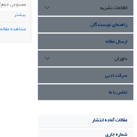
اطلاعات نشریه
بیشتر
راهنمای نویسندگان
مشاهده مقاله
یکپارچگی غشا
نتایج:
ارسال مقاله
زنده‌مانی، سطح دارای 100 میکرومول سولفات روی در مقایسه با سطوح دارای 50 و150 میکرومو
داوران
نتیجه
گیری:
است
سرقت ادبی
تماس با ما
مقالات آماده انتشار
شماره جاری