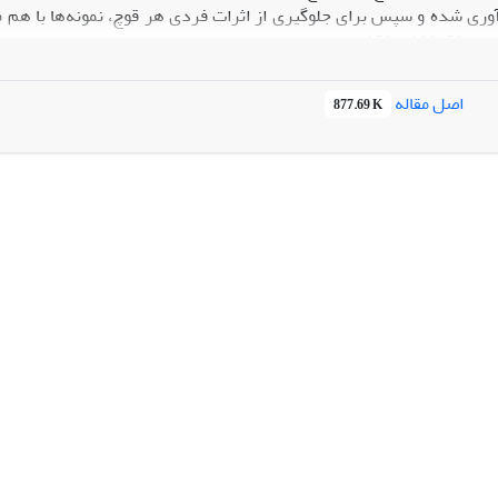
گروه (سطوح صفر‫
اصل مقاله
877.69 K
ی اسپرم (‌هاست) و ریخت‌شناسی اسپرم‌ها (تست هانکوک) بررسی شدند.
ل سولفات روی، اختلاف معنی‌داری داشتند) 05/0p˂).
فاده از سولفات روی در رقیق‌کننده‌ی منی قوچ احتمالا می‌تواند سبب بهبو