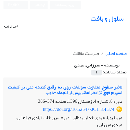
ورود به سامانه
ثبت نام
English
سلول و بافت
فصلنامه
صفحه اصلی
فهرست مقالات
نویسنده =
میرزایی، مهدی
تعداد مقالات:
1
تاثیر سطوح متفاوت سولفات روی به رقیق کننده منی بر کیفیت
اسپرم قوچ نژادفراهانی پس از انجماد-ذوب
دوره 8، شماره 4، زمستان 1396، صفحه
374-386
https://doi.org/10.52547/JCT.8.4.374
مبینا پویا، مهدی خدایی مطلق، امیرحسین خلت آبادی فراهانی،
مهدی میرزایی