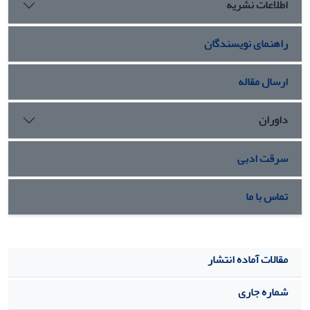
اطلاعات نشریه
شاهد مشاهده نشد. تیمار 50 میکرومول سولفات روی سطح
معنی‌داری بیشتری در درصد تحرک پیشرونده در مقایسه با گروه
راهنمای نویسندگان
شاهد از خود نشان داد) 05/0p˂). از نظر افزایش درصد
زنده‌مانی، سطح دارای 100 میکرومول سولفات روی در مقایسه با
سطوح دارای 50 و150 میکرومول سولفات روی، اختلاف معنی‌داری
ارسال مقاله
داشتند) 05/0p˂).
نتیجه
گیری:
استفاده از سولفات روی در رقیق‌کننده‌ی منی قوچ
داوران
احتمالا می‌تواند سبب بهبود برخی فراسنجه‌های اسپرم بعد از
فرایند انجماد-ذوب شد.
سرقت ادبی
تماس با ما
مقالات آماده انتشار
شماره جاری