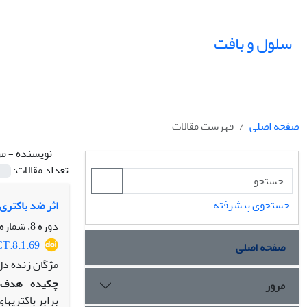
سلول و بافت
صفحه اصلی
فهرست مقالات
نویسنده =
مر
تعداد مقالات:
جستجوی پیشرفته
اثر ضد باکتری 
دوره 8، شماره 1، بهار 1396، صفحه
CT.8.1.69
صفحه اصلی
مژگان زنده دل
چکیده
هدف:
مرور
برابر باکتری­ه