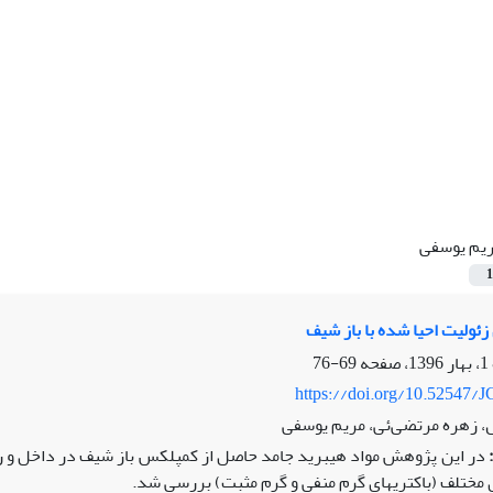
یم یوسفی
1
زئولیت احیا شده با باز شیف
69-76
https://doi.org/10.52547/J
، زهره مرتضی‌ئی، مریم یوسفی
ای مختلف (باکتری­های گرم منفی و گرم مثبت) بررسی شد.