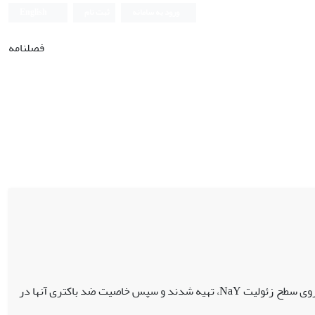
ورود به سامانه
ثبت نام
English
فصلنامه
در این پژوهش مواد هیبرید جامد حاصل از کمپلکس باز شیف در داخل و روی سطح زئولیت NaY، تهیه شدند و سپس خاصیت ضد باکتری آن­ها در