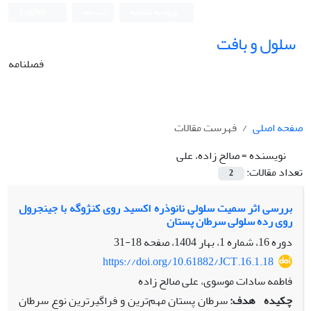
ورود به سامانه
ثبت نام
English
سلول و بافت
فصلنامه
صفحه اصلی
فهرست مقالات
نویسنده =
صالح زاده، علی
تعداد مقالات:
2
بررسی اثر سمیت سلولی نانوذره اکسید روی کنژوگه با جینجرول
روی رده سلولی سرطان پستان
دوره 16، شماره 1، بهار 1404، صفحه
18-31
https://doi.org/10.61882/JCT.16.1.18
فاطمه سادات موسوی، علی صالح زاده
چکیده
هدف:
سرطان پستان مهم‌ترین و فراگیرترین نوع سرطان