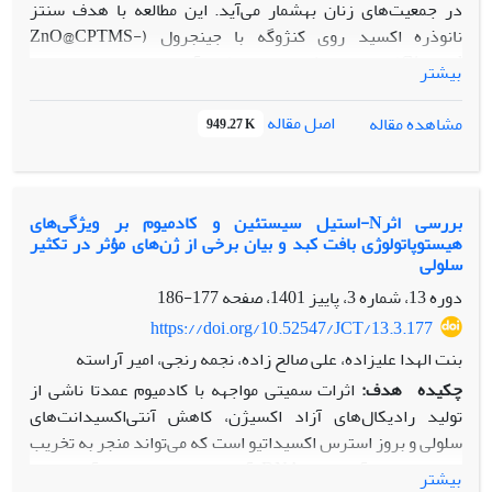
در جمعیت‌های زنان بهشمار می‌آید. این مطالعه با هدف سنتز
نانوذره اکسید روی کنژوگه با جینجرول (ZnO@CPTMS-
Gingerol) و ارزیابی اثرات ضدسرطانی آن بر روی سلول‌های رده
بیشتر
سرطان پستان انجام پذیرفت.
مواد و روش‌ها:
ویژگی‌های فیزیکی
شیمیایی نانوذره ZnO@CPTMS-Gingerol با آنالیزهای FT-IR،
اصل مقاله
مشاهده مقاله
949.27 K
XRD، DLS، EDS، سنجش پتانسیل زتا و عکس‌برداری
میکروسکوپ الکترونی مورد مطالعه قرار گرفت. اثرات مهاری
غلظت‌های مختلف نانوذره ZnO@CPTMS-Gingerol بر روی
سلول‌های رده سرطان پستان MCF-7 با آزمایش MTT ارزیابی
بررسی اثرN-استیل سیستئین و کادمیوم بر ویژگی‌های
هیستوپاتولوژی بافت کبد و بیان برخی از ژن‌های مؤثر در تکثیر
شد. به‌منظور تعیین جمعیت سلول‌های آپوپتوزیس/نکروزیس
سلولی
شده از آزمایش فلوسیتومتری استفاده شد.
نتایج:
بر اساس نتایج،
دوره 13، شماره 3، پاییز 1401، صفحه
177-186
نانوذرات سنتز شده دارای مورفولوژی کروی و با اندازه حدودی 10
تا 50 نانومتر بودند. بار سطحی ذرات در محیط آبی 4/30- میلی ولت
https://doi.org/10.52547/JCT/13.3.177
بود. نانوذرات فاقد ناخالصی عنصری بودند و سنتز صحیح آن­ها با
بنت الهدا علیزاده، علی صالح زاده، نجمه رنجی، امیر آراسته
آزمایش‌های FT-IR و XRD تائید شد. تیمار نانوذرات با سلول‌های
چکیده
هدف:
اثرات سمیتی مواجهه با کادمیوم عمدتا ناشی از
سرطان پستان نشان داد که نانوذره ZnO@CPTMS-Gingerol
تولید رادیکال‌های آزاد اکسیژن، کاهش آنتی‌اکسیدانت‌های
دارای اثرات مهاری وابسته به دوز و غلظت نیمه مهاری (IC50) 117
سلولی و بروز استرس اکسیداتیو است که می‌تواند منجر به تخریب
میکروگرم/میلی‌لیتر بود. مواجهه سلول‌های سرطان پستان با
اجزای سلولی، آسیب به DNA، آپوپتوزیس و در نهایت آسیب‌های
بیشتر
نانوذره ZnO@CPTMS-Gingerol سبب افزایش جمعیت