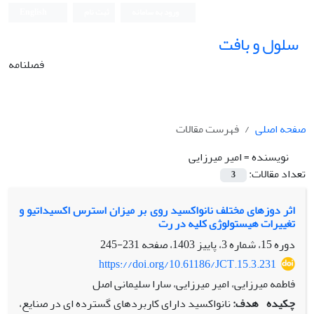
ورود به سامانه
ثبت نام
English
سلول و بافت
فصلنامه
صفحه اصلی
فهرست مقالات
نویسنده =
امیر میرزایی
تعداد مقالات:
3
اثر دوزهای مختلف نانواکسید روی بر میزان استرس اکسیداتیو و
تغییرات هیستولوژی کلیه در رت
دوره 15، شماره 3، پاییز 1403، صفحه
231-245
https://doi.org/10.61186/JCT.15.3.231
فاطمه میرزایی، امیر میرزایی، سارا سلیمانی اصل
چکیده
هدف:
نانواکسید دارای کاربردهای گسترده ای در صنایع،