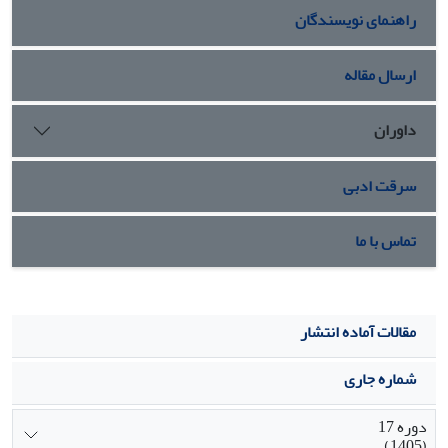
راهنمای نویسندگان
داد، چرا که پیشبرنده Napin به خوبی موجب بیان اختصاصی ژن
GUS در بذر شده و توالی امگا نیز در افزایش بیان تراژن موثر
بوده است. در ادامه کار می‌توان این سازه را با جایگزینی ژن‌های
ارسال مقاله
ارزشمند با ژن GUSبرای تولید پروتئینهای نوترکیب استفاده
نمود.
داوران
سرقت ادبی
تماس با ما
مقالات آماده انتشار
شماره جاری
دوره 17
(1405)