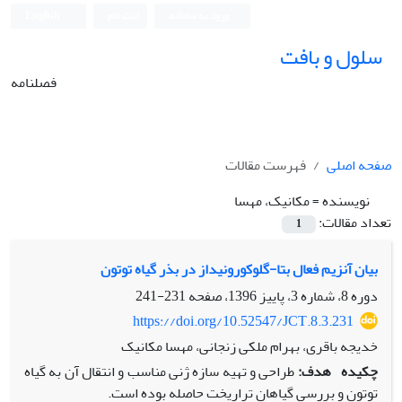
ورود به سامانه
ثبت نام
English
سلول و بافت
فصلنامه
صفحه اصلی
فهرست مقالات
نویسنده =
مکانیک، مهسا
تعداد مقالات:
1
بیان آنزیم فعال بتا-گلوکورونیداز در بذر گیاه توتون
دوره 8، شماره 3، پاییز 1396، صفحه
231-241
https://doi.org/10.52547/JCT.8.3.231
خدیجه باقری، بهرام ملکی زنجانی، مهسا مکانیک
چکیده
هدف:
طراحی و تهیه سازه ژنی مناسب و انتقال آن به گیاه
توتون و بررسی گیاهان تراریخت حاصله بوده است.