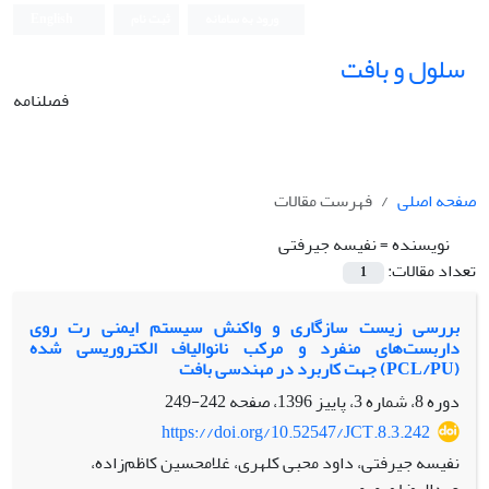
ورود به سامانه
ثبت نام
English
سلول و بافت
فصلنامه
صفحه اصلی
فهرست مقالات
نویسنده =
نفیسه جیرفتی
تعداد مقالات:
1
بررسی زیست سازگاری و واکنش سیستم ایمنی رت روی
داربست‌های منفرد و مرکب نانوالیاف الکتروریسی شده
(PCL/PU) جهت کاربرد در مهندسی بافت
دوره 8، شماره 3، پاییز 1396، صفحه
242-249
https://doi.org/10.52547/JCT.8.3.242
نفیسه جیرفتی، داود محبی کلهری، غلامحسین کاظم‌زاده،