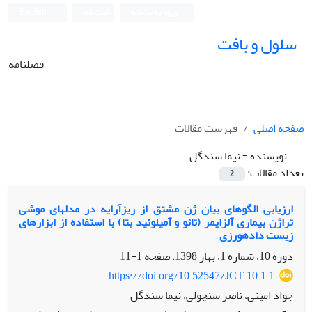
ورود به سامانه
ثبت نام
English
سلول و بافت
فصلنامه
صفحه اصلی
فهرست مقالات
نویسنده =
نیما سندگل
تعداد مقالات:
2
ارزیابی الگوهای بیان ژن مشتق از ریزآرایه در مدل‫های موشی
تراژن بیماری آلزایمر (تائو و آمیلوئید بتا) با استفاده از ابزارهای
زیست داده‏ورزی‬‬‬‬‬‬‬‬‬‬‬‬
دوره 10، شماره 1، بهار 1398، صفحه
1-11
https://doi.org/10.52547/JCT.10.1.1
جواد امینی، ناصر سنچولی، نیما سندگل