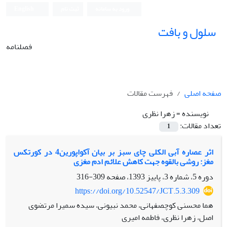
ورود به سامانه
ثبت نام
English
سلول و بافت
فصلنامه
صفحه اصلی
فهرست مقالات
نویسنده =
زهرا نظری
تعداد مقالات:
1
اثر عصاره آبی الکلی چای سبز بر بیان آکواپورین4 در کورتکس
مغز: روشی بالقوه جهت کاهش علائم ادم مغزی
دوره 5، شماره 3، پاییز 1393، صفحه
309-316
https://doi.org/10.52547/JCT.5.3.309
هما محسنی کوچصفهانی، محمد نبیونی، سیده سمیرا مرتضوی
اصل، زهرا نظری، فاطمه امیری