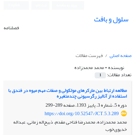
ورود به سامانه
ثبت نام
English
سلول و بافت
فصلنامه
صفحه اصلی
فهرست مقالات
نویسنده =
محمد محمدزاده
تعداد مقالات:
1
مطالعه ارتباط بین مارکرهای مولکولی و صفات مهم میوه در فندق با
استفاده از آنالیز رگرسیونی چندمتغیره
دوره 5، شماره 3، پاییز 1393، صفحه
289-299
https://doi.org/10.52547/JCT.5.3.289
محمد محمدزاده، محمدرضا فتاحی مقدم، ذبیح‌اله زمانی، عبداله
خدیوی‌خوب