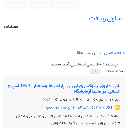
ورود به سامانه
ثبت نام
English
سلول و بافت
فصلنامه
صفحه اصلی
فهرست مقالات
نویسنده =
قاسمی اسماعیل آباد، سعید
تعداد مقالات:
1
تاثیر داروی پنتوکسی‌فیلین بر پارامترها وساختار DNA اسپرم
انسانی، در محیط آزمایشگاه
دوره 5، شماره 3، پاییز 1393، صفحه
281-287
https://doi.org/10.52547/JCT.5.3.281
سعید قاسمی اسماعیل آباد، محمد علی خلیلی، علی نبی، ایمان
حلوایی، پرویز اشتری، سهیلا پور معصومی