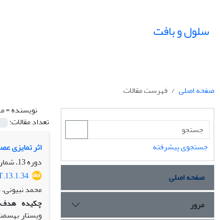
سلول و بافت
صفحه اصلی
فهرست مقالات
نویسنده =
مه
تعداد مقالات:
جستجوی پیشرفته
اثر تمایزی عص
دوره 13، شماره 1، بهار 1401، صفحه
T.13.1.34
صفحه اصلی
محمد نبیونی، 
چکیده
هدف:
مرور
ویستار به‏سم