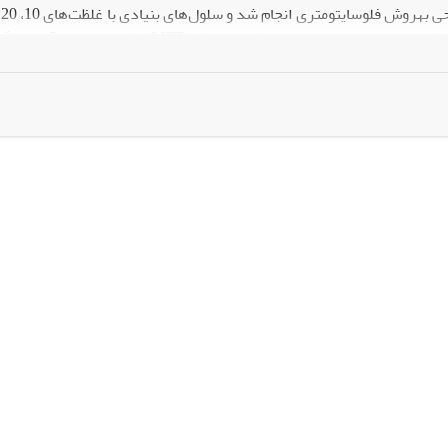
زرافشان تیمار شدند. سمیت سلول عصاره م
یم بررسی شد. نتایج با استفاده از آزمون واریانس یک‏طرفه در سطح معنی‌داری 
داد غلظت‏های کم‏تر از 20 میکروگرم بر میلی‏لیتر اثرات سمی قابل توجهی بر سلو
ی بنیادی به استئوبلاست می‌شد.
نتیجه‏گیری:
یافته‌های این پژوهش نشان
ده با عصاره هیدروالکلی ریشه گیاه زرشک زرافشان در مسیر تمایز به استئ