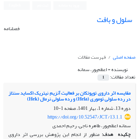
ورود به سامانه
ثبت نام
English
سلول و بافت
فصلنامه
صفحه اصلی
فهرست مقالات
نویسنده =
اعظم‌پور، سمانه
تعداد مقالات:
1
مقایسه اثر داروی توپوتکان بر فعالیت آنزیم نیتریک ‌اکساید سنتاز
در رده سلولی توموری (Hela) و رده سلولی نرمال (Hek)
دوره 13، شماره 1، بهار 1401، صفحه
1-10
https://doi.org/10.52547/JCT/13.1.1
سمانه اعظم‌پور، طاهره ناجی، رحیم احمدی
چکیده
هدف:
منظور از انجام این پژوهش بررسی اثر داروی