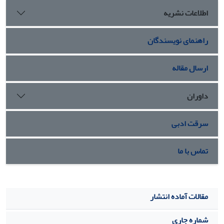
متصل شده و مهاجرت می کنند.
نتیجه‌گیری:
نتایج این مطالعه
اطلاعات نشریه
نشان داد که داربست‌های نانوالیاف PCL الکتروریسی شده برای
کاشت، اتصال و تکثیر hADSCs مناسب می‫باشد.
راهنمای نویسندگان
ارسال مقاله
داوران
سرقت ادبی
تماس با ما
مقالات آماده انتشار
شماره جاری