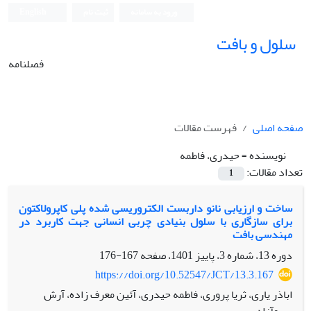
ورود به سامانه
ثبت نام
English
سلول و بافت
فصلنامه
صفحه اصلی
فهرست مقالات
نویسنده =
حیدری، فاطمه
تعداد مقالات:
1
ساخت و ارزیابی نانو داربست الکتروریسی شده پلی کاپرولاکتون
برای سازگاری با سلول بنیادی چربی انسانی جهت کاربرد در
مهندسی بافت
دوره 13، شماره 3، پاییز 1401، صفحه
167-176
https://doi.org/10.52547/JCT/13.3.167
اباذر یاری، ثریا پروری، فاطمه حیدری، آئین معرف زاده، آرش