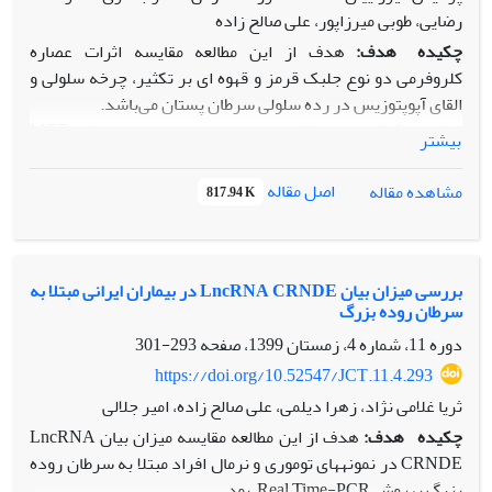
رضایی، طوبی میرزاپور، علی صالح ‏زاده
چکیده
هدف:
هدف از این مطالعه مقایسه اثرات عصاره
کلروفرمی دو نوع جلبک قرمز و قهوه ای بر تکثیر، چرخه سلولی و
القای آپوپتوزیس در رده سلولی سرطان پستان می‌باشد.
مواد و روش‏ها:
در این‌ مطالعه تجربی، ابتدا سلول‌های سرطانی MCF
بیشتر
7 و نرمال MRC 5 کشت داده شده و در ادامه سلول‌ها با
غلظت‌های مختلفی از عصارههای کلروفرمی جلبک‌ها به‌مدت 84
اصل مقاله
مشاهده مقاله
817.94 K
ساعت تیمار شدند. درصد بقا سلول‌ها به‌روش TTM و نوع مرگ
سلولی القا شده و توقف چرخه سلولی به‌روش فلوسایتومتری
بررسی شدند. نتایج حاصله توسط نرم افزار msirP مورد ارزیابی
قرار گرفت.
بررسی میزان بیان LncRNA CRNDE در بیماران ایرانی مبتلا به
سرطان روده بزرگ
نتایج:
نتایج نشان داد که هردو جلبک قهوه ای و جلبک قرمز، تکثیر
سلول‌های سرطانی MCF7 را به‌صورت یک الگوی وابسته به غلظت
دوره 11، شماره 4، زمستان 1399، صفحه
293-301
کاهش دادند. غلظت IC
برای عصاره کلروفرمی جلبک قهوه‌ای
https://doi.org/10.52547/JCT.11.4.293
50
برابر 88 میکروگرم بر میلی‌لیتر و برای جلبک قرمز برابر 107
ثریا غلامی نژاد، زهرا دیلمی، علی صالح ‏زاده، امیر جلالی
میکروگرم بر میلی‌لیتر بود. این مقادیر بیان‌گر اثرات مهاری بیش‌تر
چکیده
هدف:
هدف از این مطالعه مقایسه میزان بیان LncRNA
جلبک قهوه‌ای (31/63 درصد) نسبت به قرمز (33/58 درصد) بود.
CRNDE در نمونه­های توموری و نرمال افراد مبتلا به سرطان روده
هم‌چنین این دو عصاره به‌طور موثری آپوپتوزیس را القا و چرخه
بزرگ به‏روش Real Time-PCR بود.