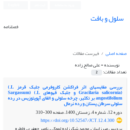
ورود به سامانه
ثبت نام
English
سلول و بافت
فصلنامه
صفحه اصلی
فهرست مقالات
نویسنده =
علی صالح ‏زاده
تعداد مقالات:
2
بررسی مقایسه‏ای اثر فراکشن کلروفرمی جلبک قرمز L.)
(Gracilaria salicornia و جلبک قهوه‏ای ‏L.) (Sargassum
angostifolium بر تکثیر، چرخه سلولی و القای آپوپتوزیس در رده
سلولی سرطان پستان و رده نرمال
دوره 12، شماره 4، زمستان 1400، صفحه
300-310
https://doi.org/10.52547/JCT.12.4.300
پردیس میرزاییان، محمد شکرزاده لموکی، ناصر جعفری، فاطره