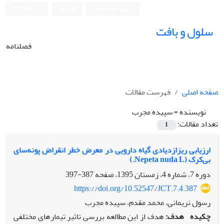
ورود به سامانه
ثبت نام
English
سلول و بافت
فصلنامه
صفحه اصلی
فهرست مقالات
نویسنده =
سپیده مجرب
تعداد مقالات:
1
ارزیابی ریزازدیادی گیاه دارویی در معرض خطر انقراض پونه‌سای
بی‌کرک (Nepeta nuda L.)
دوره 7، شماره 4، زمستان 1395، صفحه
387-397
https://doi.org/10.52547/JCT.7.4.387
رسول نریمانی، محمد مقدم، سپیده مجرب
چکیده
هدف:
هدف از این مطالعه بررسی تاثیر تیمار‌های مختلفی