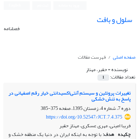
ورود به سامانه
ثبت نام
English
سلول و بافت
فصلنامه
صفحه اصلی
فهرست مقالات
نویسنده =
حقیر، مهناز
تعداد مقالات:
1
تغییرات پروتئین و سیستم آنتی‌اکسیدانتی خیار‌ رقم اصفهانی در
پاسخ به تنش خشکی
دوره 7، شماره 4، زمستان 1395، صفحه
375-385
https://doi.org/10.52547/JCT.7.4.375
فریبا امینی، مهری عسکری، مهناز حقیر
چکیده
هدف:
با توجه به ­اینکه ایران در دنیا یک منطقه خشک و