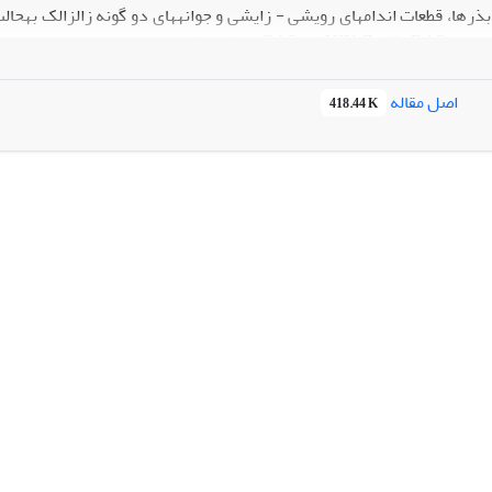
IAA)، سیتو کینینی (KIN, Zeatin،BAP ) و GA3 در شرایط
د.
بهت
اصل مقاله
418.44 K
لاتی برای رویان‌زایی پیکری گونه‏های مورد مطالعه وجود دارد
.
نوع و مقدار
برای تولید بذرهای مصنوعی نیز اهمیت زیادی دارد. همراه کردن جوانه‏ها با محیط MS و کپسولی کردن آن‏ها با آلژی