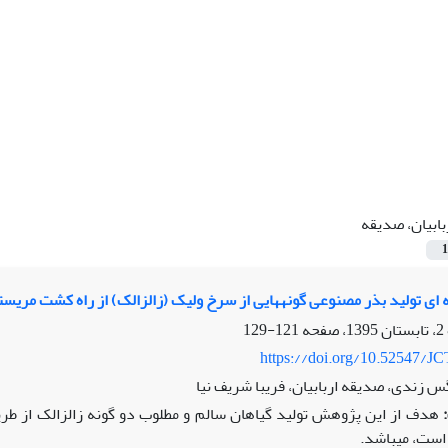
بابیان، صدیقه
1
ی تولید بذر مصنوعی گونه‏هایی از سرخ ولیک (زالزالک) از راه کشت مریستم
121-129
https://doi.org/10.52547/JC
س زندی، صدیقه اربابیان، فریبا شریف نیا
هدف از این پژوهش تولید گیاهان سالم و مطلوب دو گونه زالزالک‏ از طری
ست، می‏باشد.