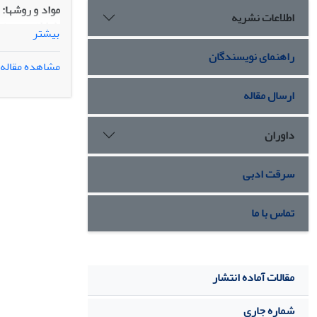
مواد و روش‏ها:
اطلاعات نشریه
بیشتر
کلسیم انجام ش
راهنمای نویسندگان
نتایج:
مشاهده مقاله
ارسال مقاله
بودند.
داوران
نتیجه‏گیری:
مشک
زمان برداشت جوانه‏ها 
سرقت ادبی
تماس با ما
مقالات آماده انتشار
شماره جاری