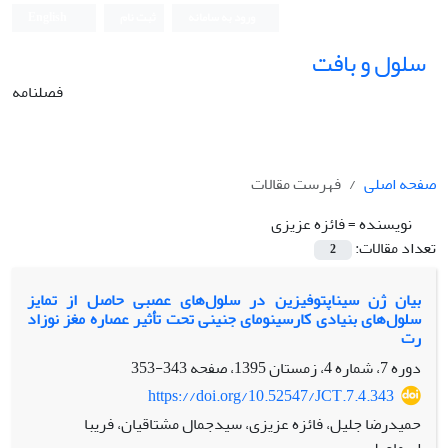
ورود به سامانه
ثبت نام
English
سلول و بافت
فصلنامه
صفحه اصلی
فهرست مقالات
نویسنده =
فائزه عزیزی
تعداد مقالات:
2
بیان ژن‌ سیناپتوفیزین در سلول‌های عصبی حاصل از تمایز
سلول‌های بنیادی کارسینومای جنینی تحت تأثیر عصاره مغز نوزاد
رت
دوره 7، شماره 4، زمستان 1395، صفحه
343-353
https://doi.org/10.52547/JCT.7.4.343
حمیدرضا جلیل، فائزه عزیزی، سیدجمال مشتاقیان، فریبا