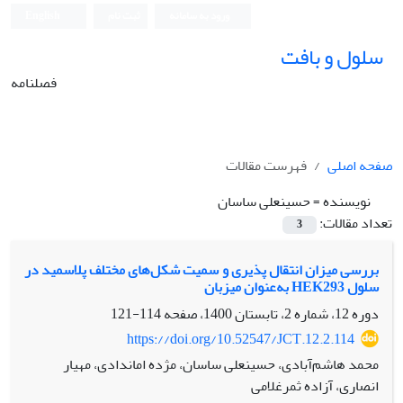
ورود به سامانه
ثبت نام
English
سلول و بافت
فصلنامه
صفحه اصلی
فهرست مقالات
نویسنده =
حسینعلی ساسان
تعداد مقالات:
3
بررسی میزان انتقال پذیری و سمیت شکل‌های مختلف پلاسمید در
سلول HEK293 به‌عنوان میزبان
دوره 12، شماره 2، تابستان 1400، صفحه
114-121
https://doi.org/10.52547/JCT.12.2.114
محمد هاشم‌آبادی، حسینعلی ساسان، م‍ژده اماندادی، مهیار
انصاری، آزاده ثمرغلامی