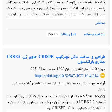
چکیده
هدف:
در پژوهش حاضر، تاثیر شکل­های ساختاری مختلف
پلاسمید برکارایی انتقال به‌درون میزبان مورد بررسی قرار گرفت
و میزان سمیت حاصل از شکل­های مختلف پلاسمید برسلول­های
میزبان بررسی شد.
بیشتر
مواد و روش‏ها:
فرم­های ﺳﻮﭘﺮﮐﻮﯾﻞ، ﺣﻠﻘﻮی، نیمه‌برش خورده و ﺧﻄﯽ
پلاسمید از ژل آگارز تفکیک شد. این ساختارها به‌سلول­های
اصل مقاله
مشاهده مقاله
776.9 K
HEK293 انتقال داده شد و کارایی انتقال و سمیت حاصل از هر
یک از این اشکال با استفاده از تکنیک MTT مورد سنجش قرار
گرفت.
نتایج:
نتایج نشان داد که میزان ورود شکل سوپرکویل پلاسمید
طراحی و ساخت ناقل نوترکیب CRISPR حاوی ژن LRRK2
بیماری پارکینسون
pcDNA3.1+ به‌درون میزبان، بسیار بیش‌تر از بقیه اشکال است و
میزان سمیت پلاسمید­ها برای میزبان در حالت خطی بسیار بیش‌تر
دوره 10، شماره 4، زمستان 1398، صفحه
214-225
از سایر اشکال است. بنابراین نتایج نشان­دهنده مناسب بودن فرم
https://doi.org/10.52547/JCT.10.4.214
سوپرکویل برای افزایش کارایی انتقال و کاهش مرگ سلولی می­
آزاده ثمره غلامی، حسینعلی ساسان، محمد هاشم آبادی، هادی
باشد.
روان
نتیجه‏گیری:
محققان می­توانند با استفاده از فرم سوپرکویل
چکیده
هدف:
هدف از این مطالعه تخریب ژن کیناز غنی از لوسین
پلاسمید در فرایندهای انتقال ژن کارایی این فرایند را به‌طور
شماره 2 LRRK2))، مهم‌ترین ژن درگیر در بیماری پارکینسون با
چشم‌گیری افزایش دهند.
استفاده از تکنولوژی CRISPR-Cas بود.