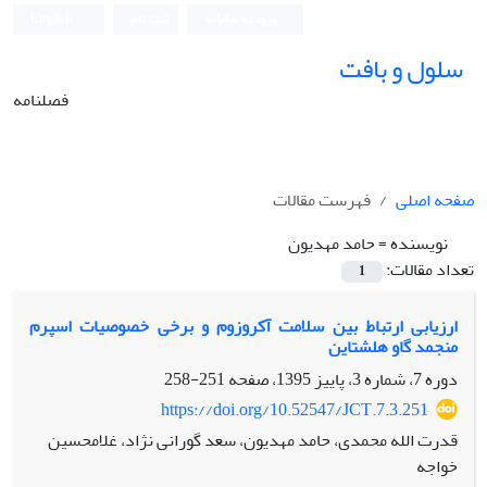
ورود به سامانه
ثبت نام
English
سلول و بافت
فصلنامه
صفحه اصلی
فهرست مقالات
نویسنده =
حامد مهدیون
تعداد مقالات:
1
ارزیابی ارتباط بین سلامت آکروزوم و برخی خصوصیات اسپرم
منجمد گاو هلشتاین
دوره 7، شماره 3، پاییز 1395، صفحه
251-258
https://doi.org/10.52547/JCT.7.3.251
قدرت الله محمدی، حامد مهدیون، سعد گورانی نژاد، غلامحسین
خواجه