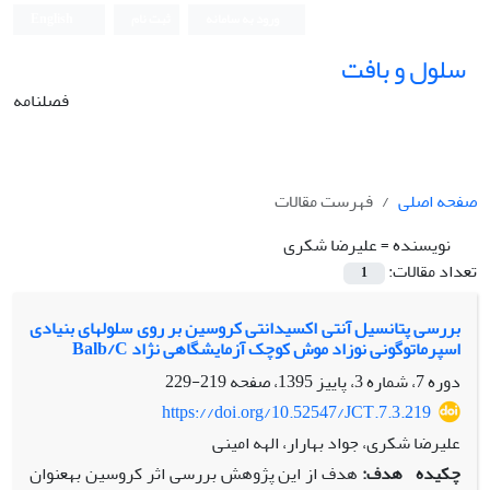
ورود به سامانه
ثبت نام
English
سلول و بافت
فصلنامه
صفحه اصلی
فهرست مقالات
نویسنده =
علیرضا شکری
تعداد مقالات:
1
بررسی پتانسیل آنتی اکسیدانتی کروسین بر روی سلول‏های بنیادی
اسپرماتوگونی نوزاد موش کوچک آزمایشگاهی نژاد Balb/C
دوره 7، شماره 3، پاییز 1395، صفحه
219-229
https://doi.org/10.52547/JCT.7.3.219
علیرضا شکری، جواد بهارار، الهه امینی
چکیده
هدف:
هدف از­ این پژوهش بررسی اثر کروسین به‏عنوان