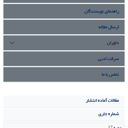
(5، 10، 5/2 میکروگرم بر میلی‏لیتر) کروسین بعد از 6 روز نشان
راهنمای نویسندگان
داد.
نتیجه گیری:
کروسین می‏تواند اثر حفاظتی بر­روی سلول‏های بنیادی
اسپرم­ساز موشی داشته باشد که از­ طریق حداقل تاثیر بر زیستایی
ارسال مقاله
سلول‏ها و کاهش مرگ و میر سلولی اثر خود را ایفا می‏کند.
داوران
سرقت ادبی
تماس با ما
مقالات آماده انتشار
شماره جاری
دوره 17