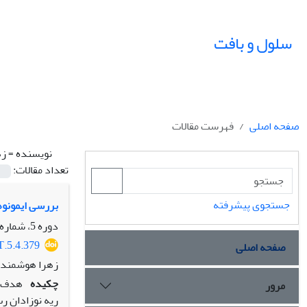
سلول و بافت
صفحه اصلی
فهرست مقالات
نویسنده =
زه
تعداد مقالات:
جستجوی پیشرفته
بررسی ایمونوهی
دوره 5، شماره 4، زمستان 1393، صفحه
T.5.4.379
صفحه اصلی
زهرا هوشمند،
چکیده
هدف: 
مرور
ریه نوزادان رت