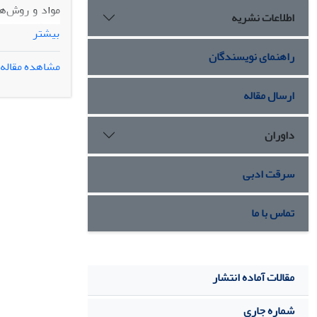
مواد و روش‌ها
اطلاعات نشریه
بیشتر
راهنمای نویسندگان
مشاهده مقاله
سپس از ریه نوزادان 10 روزه جهت انجام مطالعات ایمنوهیستوشیم
ارسال مقاله
تفاوت معنی‌دا
نتیجه‌گیری: ه
داوران
لامینین در آلو
نوزاد شود.
سرقت ادبی
تماس با ما
مقالات آماده انتشار
شماره جاری