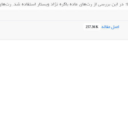
: در این بررسی از رت‌های ماده باکره نژاد ویستار استفاده شد. رت‌های
لیتر آب آشامیدنی قرار گرفتند. پس از 14 روز جهت اطمینان از 
اصل مقاله
257.36 K
یایی نمونه‌برداری به‏عمل آمد.
ری را نسبت به گروه کنترل نشان نداد.
ورمون‏های تیروئیدی اثرات بسیار مهمی بر بیان لامینین و تکوین ریه دار
ئول‌ها می‌شود. بنابراین تغییر در میزان طبیعی هورمون‏های تیروئیدی مادر