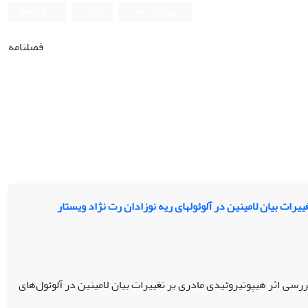
ورود به سامانه
ثبت نام
English
فصلنامه
ات بیان لامینین در آلوئول‏های ریه نوزادان رت نژاد ویستار
سی اثر هیپوتیروئیدی مادری بر تغییرات بیان لامینین در آلوئول‌های