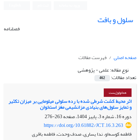
ورود به سامانه
ثبت نام
English
سلول و بافت
فصلنامه
صفحه اصلی
فهرست مقالات
نوع مقاله:
علمی - پژوهشی
تعداد مقالات:
462
هماتولوژیست
اثر محیط کشت شرطی شده با رده سلولی میلومایی بر میزان تکثیر
و تمایز سلول‌های بنیادی مزانشیمی مغز استخوان
دوره 16، شماره 3، پاییز 1404، صفحه
263-276
https://doi.org/10.61882/JCT.16.3.263
فاطمه کوسه‌او، ندا یساری، صدف وحدت، فاطمه باقری