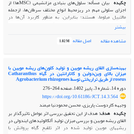
چکیده
بیان مسأله: سلول‌های بنیادی مزانشیمی (MSCها) از
اجزای سلولی مهم در ریزمحیط انواع مختلف سرطان‌ها، ازجمله
مالتیپل میلوما، هستند؛ بنابراین، به منظور کاربرد آن‌ها در
مطالعات شبیه‌سازی بیماری‌ها و غربالگری دارویی، بهینه‌سازی
بیشتر
شرایط کشت و مواجهه آن‌ها با ترشحات مشتق از سلول‌های
سرطانی، به ایجاد شرایطی شبیه‌تر به ریزمحیط بیماری کمک
اصل مقاله
مشاهده مقاله
1.02 M
می‌کند. به همین دلیل، در این مطالعه تلاش شد تا تأثیر ترشحات
رده سلولی میلومایی U266 بر تکثیر و تمایز MSCهای مشتق از
مغز استخوان ارزیابی گردد.
بهینه‌سازی القای ریشه‌ مویین و تولید کلون‌های ریشه مویین با
میزان بالای وین‌دولین و کاتارانتین در گیاه Catharanthus
روش‌ها: سلول‌های رده U266 کشت، و محیط شرطی شده با آن‌ها
roseus از طریق تراریختی توسط Agrobacterium rhizogenes
(U266-CM)، پس از دو روز کشت، جمع‌آوری و ذخیره‌سازی شد.
دوره 14، شماره 3، پاییز 1402، صفحه
264-276
از آنجایی که محیط کشت پایه رده سلولی U266 با محیط کشت پایه
MSCها متفاوت بود، ابتدا تأثیر تغییر محیط کشت از DMEM به
https://doi.org/10.61186/JCT.14.3.564
RPMI، بر تکثیر و زنده‌مانی MSCها ارزیابی گردید. در مرحله
وجیهه کاردوست پاریزی، محسن محمودنیا میمند
بعد، اثر تیمار با U266-CM بر تکثیر، چرخه سلولی و تمایز MSCها
چکیده
هدف:
هدف از این تحقیق بررسی اثر عوامل تاثیرگذار بر
به استئوبلاست‌ها و سلول‌های چربی بررسی شد.
القای ریشه مویین و بررسی میزان تولید آلکالوئیدهای ایندولی در
ریشه­های مویین تولید شده در اثر تلقیح گیاه پروانش با
یافته‌ها: تغییر محیط کشت از محیط کامل DMEM به محیط کامل